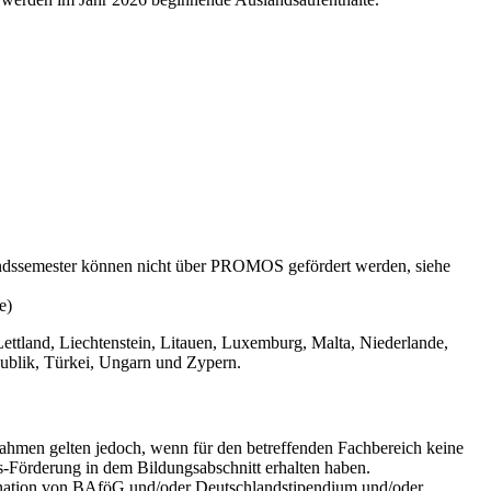
ndssemester können nicht über PROMOS gefördert werden, siehe
e)
Lettland, Liechtenstein, Litauen, Luxemburg, Malta, Niederlande,
ublik, Türkei, Ungarn und Zypern.
hmen gelten jedoch, wenn für den betreffenden Fachbereich keine
s-Förderung in dem Bildungsabschnitt erhalten haben.
ation von BAföG und/oder Deutschlandstipendium und/oder