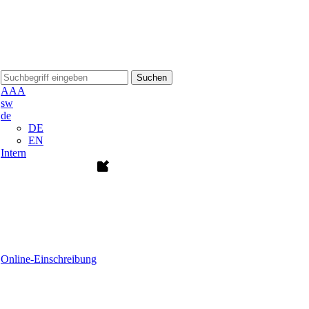
Suchen
A
A
A
sw
de
DE
EN
Intern
Online-Einschreibung