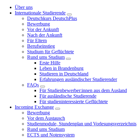
Über uns
Internationale Studierende
Deutschkurs DeutschPlus
Bewerbung
Vor der Ankunft
Nach der Ankunft
Für Eltern
Berufseinstieg
Studium für Geflüchtete
Rund ums Studium
Erste Hilfe
Leben in Brandenburg
Studieren in Deutschland
Erfahrungen ausländischer Studierender
FAQs
Für Studienbewerber:innen aus dem Ausland
Für ausländische Studierende
Für studieninteressierte Geflüchtete
Incoming Exchange
Bewerbung
Vor dem Austausch
Studienmodule, Stundenplan und Vorlesungsverzeichnis
Rund ums Studium
ECTS und Notensystem