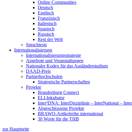
Online Communities
Deutsch
Englisch
Französisch
Italienisch
Spanisch
Russisch
Rest der Welt
Sprachtests
Internationalisierung
Internationalisierungsstrategie
Angebote und Veranstaltungen
Nationaler Kodex für das Ausländerstudium
DAAD-Preis
Partnerhochschulen
Strategische Partnerschaften
Projekte
Brandenburg Connect
ELI-Inkubator
Inter³DNA: InterDisziplinär – InterNational – Inte
Abgeschlossene Projekte
BRAWO-Artikelreihe international
30 Worte für die THB
zur Hauptseite