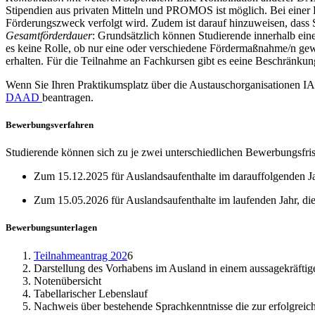
Stipendien aus privaten Mitteln und PROMOS ist möglich. Bei einer K
Förderungszweck verfolgt wird. Zudem ist darauf hinzuweisen, das
Gesamtförderdauer
: Grundsätzlich können Studierende innerhalb eine
es keine Rolle, ob nur eine oder verschiedene Fördermaßnahme/n ge
erhalten. Für die Teilnahme an Fachkursen gibt es eeine Beschränku
Wenn Sie Ihren Praktikumsplatz über die Austauschorganisationen
DAAD
beantragen.
Bewerbungsverfahren
Studierende können sich zu je zwei unterschiedlichen Bewerbungsfrist
Zum 15.12.2025 für Auslandsaufenthalte im darauffolgenden Jah
Zum 15.05.2026 für Auslandsaufenthalte im laufenden Jahr, di
Bewerbungsunterlagen
Teilnahmeantrag 202
6
Darstellung des Vorhabens im Ausland in einem aussagekräftige
Notenübersicht
Tabellarischer Lebenslauf
Nachweis über bestehende Sprachkenntnisse die zur erfolgreic