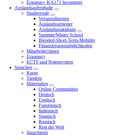
Erasmus+ KA171 Incomings
Auslandsaufenthalte
Studierende
Veranstaltungen
Auslandssemester
Auslandspraktikum
Summer/Winter School
Blended-Short-Term-Mobility
Finanzierungsmöglichkeiten
Mitarbeiter:innen
Erasmus+
ECTS und Notensystem
Sprachen
Kurse
Tandem
Materialien
Online Communities
Deutsch
Englisch
Französisch
Italienisch
Spanisch
Russisch
Rest der Welt
Sprachtests