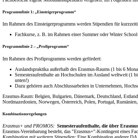
Programmlinie 1: „Einsteigerprogramm“
Im Rahmen des Einsteigerprogramms werden Stipendien für kurzzeiti
Fachkurse, z. B. im Rahmen einer Summer oder Winter School
Programmlinie 2 – „Profiprogramm“
Im Rahmen des Profiprogramms werden gefördert:
Auslandspraktika außerhalb des Erasmus-Raums (1 bis 6 Mona
Semesteraufenthalte an Hochschulen im Ausland weltweit (1 
unten!)
Dazu gehören auch Abschlussarbeiten in Unternehmen, Hochsch
Erasmus-Raum: Belgien, Bulgarien, Dänemark, Deutschland, Estland, Fi
Nordmazedonien, Norwegen, Österreich, Polen, Portugal, Rumänien,
Kombinationsregelungen
Erasmus+ und PROMOS:
Semesteraufenthalte, die über Erasmus
Erasmus-Vereinbarung besteht, das "Erasmus+"-Kontingent eines Fach
Kombination mit weiteren Stipendien:
Eine Kombination anderer DAA