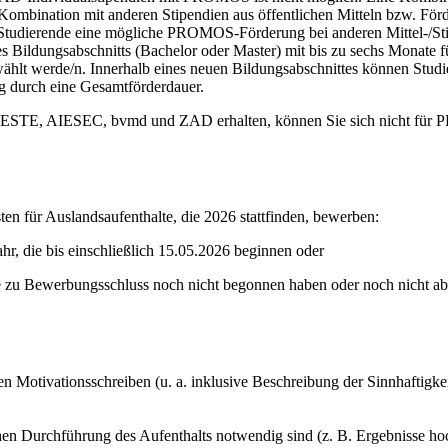
ombination mit anderen Stipendien aus öffentlichen Mitteln bzw. Förde
s Studierende eine mögliche PROMOS-Förderung bei anderen Mittel-/S
s Bildungsabschnitts (Bachelor oder Master) mit bis zu sechs Monate f
wählt werde/n. Innerhalb eines neuen Bildungsabschnittes können St
ng durch eine Gesamtförderdauer.
 IAESTE, AIESEC, bvmd und ZAD erhalten, können Sie sich nicht fü
en für Auslandsaufenthalte, die 2026 stattfinden, bewerben:
r, die bis einschließlich 15.05.2026 beginnen oder
e zu Bewerbungsschluss noch nicht begonnen haben oder noch nicht ab
n Motivationsschreiben (u. a. inklusive Beschreibung der Sinnhaftigke
hen Durchführung des Aufenthalts notwendig sind (z. B. Ergebnisse ho