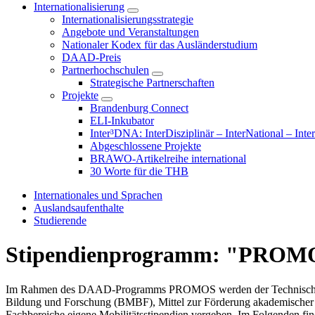
Internationalisierung
Internationalisierungsstrategie
Angebote und Veranstaltungen
Nationaler Kodex für das Ausländerstudium
DAAD-Preis
Partnerhochschulen
Strategische Partnerschaften
Projekte
Brandenburg Connect
ELI-Inkubator
Inter³DNA: InterDisziplinär – InterNational – Inte
Abgeschlossene Projekte
BRAWO-Artikelreihe international
30 Worte für die THB
Internationales und Sprachen
Auslandsaufenthalte
Studierende
Stipendienprogramm: "PROMOS
Im Rahmen des DAAD-Programms PROMOS werden der Technischen 
Bildung und Forschung (BMBF), Mittel zur Förderung akademischer A
Fachbereiche eigene Mobilitätsstipendien vergeben. Im Folgenden fi