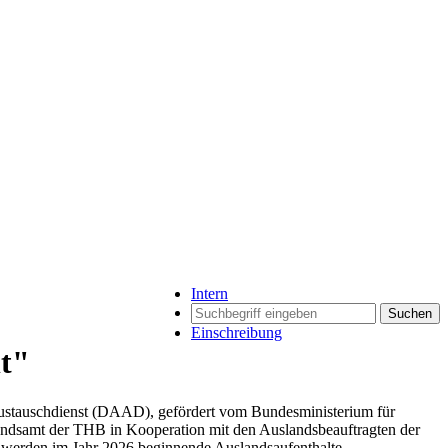
Intern
Suchen
Einschreibung
t"
uschdienst (DAAD), gefördert vom Bundesministerium für
andsamt der THB in Kooperation mit den Auslandsbeauftragten der
t werden im Jahr 2026 beginnende Auslandsaufenthalte.