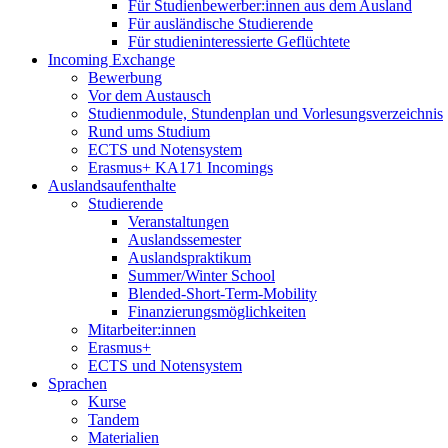
Für Studienbewerber:innen aus dem Ausland
Für ausländische Studierende
Für studieninteressierte Geflüchtete
Incoming Exchange
Bewerbung
Vor dem Austausch
Studienmodule, Stundenplan und Vorlesungsverzeichnis
Rund ums Studium
ECTS und Notensystem
Erasmus+ KA171 Incomings
Auslandsaufenthalte
Studierende
Veranstaltungen
Auslandssemester
Auslandspraktikum
Summer/Winter School
Blended-Short-Term-Mobility
Finanzierungsmöglichkeiten
Mitarbeiter:innen
Erasmus+
ECTS und Notensystem
Sprachen
Kurse
Tandem
Materialien