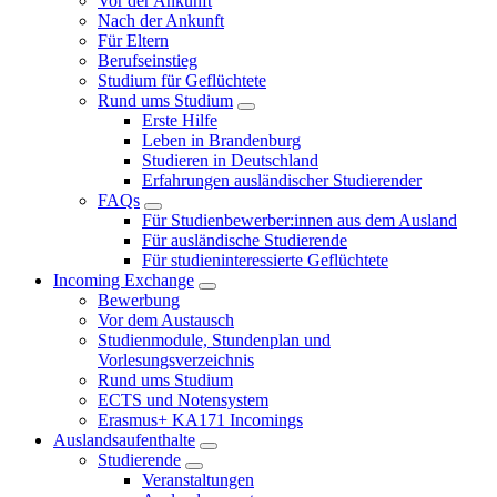
Vor der Ankunft
Nach der Ankunft
Für Eltern
Berufseinstieg
Studium für Geflüchtete
Rund ums Studium
Erste Hilfe
Leben in Brandenburg
Studieren in Deutschland
Erfahrungen ausländischer Studierender
FAQs
Für Studienbewerber:innen aus dem Ausland
Für ausländische Studierende
Für studieninteressierte Geflüchtete
Incoming Exchange
Bewerbung
Vor dem Austausch
Studienmodule, Stundenplan und
Vorlesungsverzeichnis
Rund ums Studium
ECTS und Notensystem
Erasmus+ KA171 Incomings
Auslandsaufenthalte
Studierende
Veranstaltungen