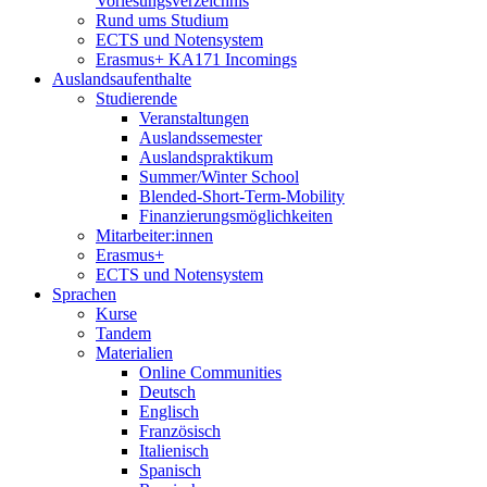
Vorlesungsverzeichnis
Rund ums Studium
ECTS und Notensystem
Erasmus+ KA171 Incomings
Auslandsaufenthalte
Studierende
Veranstaltungen
Auslandssemester
Auslandspraktikum
Summer/Winter School
Blended-Short-Term-Mobility
Finanzierungsmöglichkeiten
Mitarbeiter:innen
Erasmus+
ECTS und Notensystem
Sprachen
Kurse
Tandem
Materialien
Online Communities
Deutsch
Englisch
Französisch
Italienisch
Spanisch