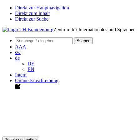
Direkt zur Hauptnavigation
Direkt zum Inhalt
Direkt zur Suche
Zentrum für Internationales und Sprachen
Suchen
A
A
A
sw
de
DE
EN
Intern
Online-Einschreibung
Toggle navigation