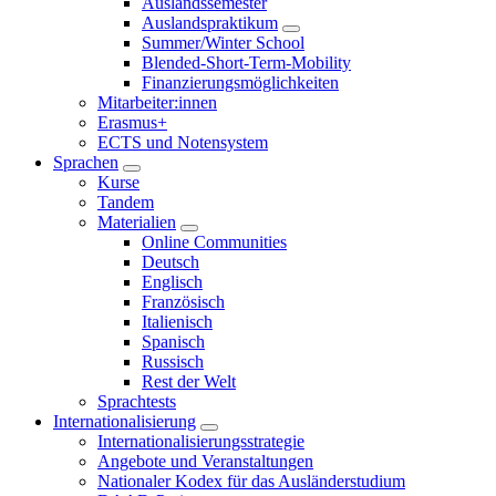
Auslandssemester
Auslandspraktikum
Summer/Winter School
Blended-Short-Term-Mobility
Finanzierungsmöglichkeiten
Mitarbeiter:innen
Erasmus+
ECTS und Notensystem
Sprachen
Kurse
Tandem
Materialien
Online Communities
Deutsch
Englisch
Französisch
Italienisch
Spanisch
Russisch
Rest der Welt
Sprachtests
Internationalisierung
Internationalisierungsstrategie
Angebote und Veranstaltungen
Nationaler Kodex für das Ausländerstudium