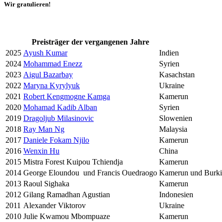
Wir gratulieren!
Preisträger der vergangenen Jahre
2025
Ayush Kumar
Indien
2024
Mohammad Enezz
Syrien
2023
Aigul Bazarbay
Kasachstan
2022
Maryna Kyrylyuk
Ukraine
2021
Robert Kengmogne Kamga
Kamerun
2020
Mohamad Kadib Alban
Syrien
2019
Dragoljub Milasinovic
Slowenien
2018
Ray Man Ng
Malaysia
2017
Daniele Fokam Njilo
Kamerun
2016
Wenxin Hu
China
2015
Mistra Forest Kuipou Tchiendja
Kamerun
2014
George Eloundou und Francis Ouedraogo
Kamerun und Burki
2013
Raoul Sighaka
Kamerun
2012
Gilang Ramadhan Agustian
Indonesien
2011
Alexander Viktorov
Ukraine
2010
Julie Kwamou Mbompuaze
Kamerun