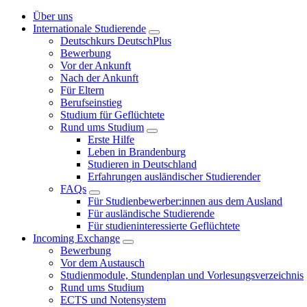
Über uns
Internationale Studierende
Deutschkurs DeutschPlus
Bewerbung
Vor der Ankunft
Nach der Ankunft
Für Eltern
Berufseinstieg
Studium für Geflüchtete
Rund ums Studium
Erste Hilfe
Leben in Brandenburg
Studieren in Deutschland
Erfahrungen ausländischer Studierender
FAQs
Für Studienbewerber:innen aus dem Ausland
Für ausländische Studierende
Für studieninteressierte Geflüchtete
Incoming Exchange
Bewerbung
Vor dem Austausch
Studienmodule, Stundenplan und Vorlesungsverzeichnis
Rund ums Studium
ECTS und Notensystem