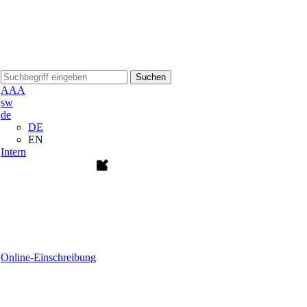
Suchen
A
A
A
sw
de
DE
EN
Intern
Online-Einschreibung