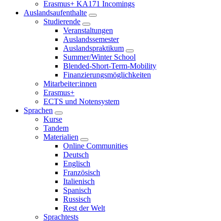
Erasmus+ KA171 Incomings
Auslandsaufenthalte
Studierende
Veranstaltungen
Auslandssemester
Auslandspraktikum
Summer/Winter School
Blended-Short-Term-Mobility
Finanzierungsmöglichkeiten
Mitarbeiter:innen
Erasmus+
ECTS und Notensystem
Sprachen
Kurse
Tandem
Materialien
Online Communities
Deutsch
Englisch
Französisch
Italienisch
Spanisch
Russisch
Rest der Welt
Sprachtests