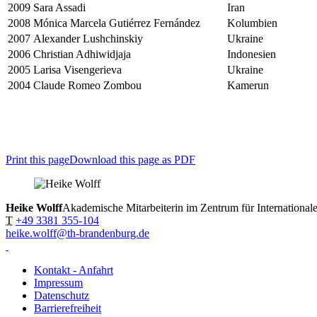
2009
Sara Assadi
Iran
2008
Mónica Marcela Gutiérrez Fernández
Kolumbien
2007
Alexander Lushchinskiy
Ukraine
2006
Christian Adhiwidjaja
Indonesien
2005
Larisa Visengerieva
Ukraine
2004
Claude Romeo Zombou
Kamerun
Print this page
Download this page as PDF
Heike Wolff
Akademische Mitarbeiterin im Zentrum für International
T
+49 3381 355-104
heike.wolff@th-brandenburg.de
Kontakt - Anfahrt
Impressum
Datenschutz
Barrierefreiheit