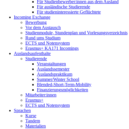
Für Studienbewerber:innen aus dem Ausland
Für ausländische Studierende
Für studieninteressierte Geflüchtete
Incoming Exchange
Bewerbung
Vor dem Austausch
Studienmodule, Stundenplan und Vorlesungsverzeichnis
Rund ums Studium
ECTS und Notensystem
Erasmus+ KA171 Incomings
Auslandsaufenthalte
Studierende
Veranstaltungen
Auslandssemester
Auslandspraktikum
Summer/Winter School
Blended-Short-Term-Mobility
Finanzierungsmöglichkeiten
Mitarbeiter:innen
Erasmus+
ECTS und Notensystem
Sprachen
Kurse
Tandem
Materialien