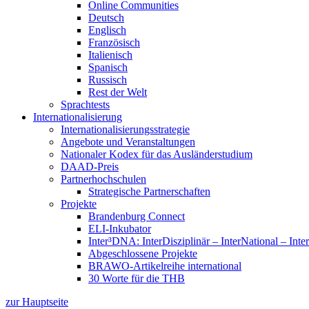
Online Communities
Deutsch
Englisch
Französisch
Italienisch
Spanisch
Russisch
Rest der Welt
Sprachtests
Internationalisierung
Internationalisierungsstrategie
Angebote und Veranstaltungen
Nationaler Kodex für das Ausländerstudium
DAAD-Preis
Partnerhochschulen
Strategische Partnerschaften
Projekte
Brandenburg Connect
ELI-Inkubator
Inter³DNA: InterDisziplinär – InterNational – Inte
Abgeschlossene Projekte
BRAWO-Artikelreihe international
30 Worte für die THB
zur Hauptseite