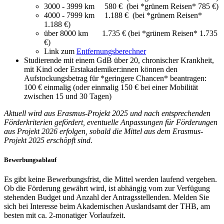
3000 - 3999 km 580 € (bei *grünem Reisen* 785 €)
4000 - 7999 km 1.188 € (bei *grünem Reisen*
1.188 €)
über 8000 km 1.735 € (bei *grünem Reisen* 1.735
€)
Link zum
Entfernungsberechner
Studierende mit einem GdB über 20, chronischer Krankheit,
mit Kind oder Erstakademiker:innen können den
Aufstockungsbetrag für *geringere Chancen* beantragen:
100 € einmalig (oder einmalig 150 € bei einer Mobilität
zwischen 15 und 30 Tagen)
Aktuell wird aus Erasmus-Projekt 2025 und nach entsprechenden
Förderkriterien gefördert, eventuelle Anpassungen für Förderungen
aus Projekt 2026 erfolgen, sobald die Mittel aus dem Erasmus-
Projekt 2025 erschöpft sind.
Bewerbungsablauf
Es gibt keine Bewerbungsfrist, die Mittel werden laufend vergeben.
Ob die Förderung gewährt wird, ist abhängig vom zur Verfügung
stehenden Budget und Anzahl der Antragsstellenden. Melden Sie
sich bei Interesse beim Akademischen Auslandsamt der THB, am
besten mit ca. 2-monatiger Vorlaufzeit.