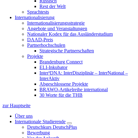
Russisch
Rest der Welt
Sprachtests
Internationalisierung
Internationalisierungsstrategie
Angebote und Veranstaltungen
Nationaler Kodex für das Ausländerstudium
DAAD-Preis
Partnerhochschulen
Strategische Partnerschaften
Projekte
Brandenburg Connect
ELI-Inkubator
Inter³DNA: InterDisziplinär – InterNational –
InterAktiv
Abgeschlossene Projekte
BRAWO-Artikelreihe international
30 Worte für die THB
zur Hauptseite
Über uns
Internationale Studierende
Deutschkurs DeutschPlus
Bewerbung