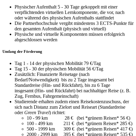
Physischer Aufenthalt 5 - 30 Tage gekoppelt mit einer
verpflichtenden virtuellen Lernkomponente, die vor, nach
oder während des physischen Aufenthalts stattfindet
Die Partnerhochschule vergibt mindestens 3 ECTS-Punkte für
den gesamten Aufenthalt (physisch und virtuell)
Physische und virtuelle Komponenten müssen erfolgreich
abgeschlossen werden
Umfang der Förderung
Tag 1 - 14 der physischen Mobilität 79 €/Tag
Tag 15 - 30 der physischen Mobilität 56 €/Tag
Zusätzlich: Finanzierte Reisetage (nach
Bedarf/Notwendigkeit) bis zu 2 Tage insgesamt bei
Standardreise (Hin- und Rückfahrt), bis zu 6 Tage
insgesamt (Hin- und Rückfahrt) bei nachhaltiger Reise (z. B.
Zug, Fernbus, Fahrgemeinschaft)
Studierende erhalten zudem einen Reisekostenzuschuss, der
sich nach Distanz zum Zielort und Reiseart (Standardreise
oder
Green Travel
) richtet:
10 - 99 km 28 € (bei *grünem Reisen* 56 €)
100 - 499 km 211 € (bei *grünem Reisen* 285 €)
500 - 1999 km 309 € (bei *grünem Reisen* 417 €)
2000 - 2999 km 395 € (bei *grünem Reisen* 535 €)