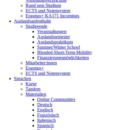
Vorlesungsverzeichnis
Rund ums Studium
ECTS und Notensystem
Erasmus+ KA171 Incomings
Auslandsaufenthalte
Studierende
Veranstaltungen
Auslandssemester
Auslandspraktikum
Summer/Winter School
Blended-Short-Term-Mobility
Finanzierungsmöglichkeiten
Mitarbeiter:innen
Erasmus+
ECTS und Notensystem
Sprachen
Kurse
Tandem
Materialien
Online Communities
Deutsch
Englisch
Französisch
Italienisch
Spanisch