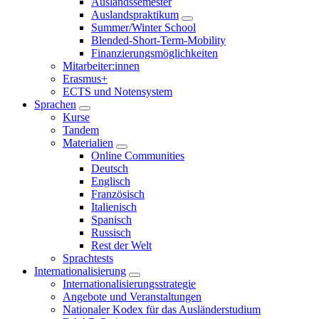
Auslandssemester
Auslandspraktikum
Summer/Winter School
Blended-Short-Term-Mobility
Finanzierungsmöglichkeiten
Mitarbeiter:innen
Erasmus+
ECTS und Notensystem
Sprachen
Kurse
Tandem
Materialien
Online Communities
Deutsch
Englisch
Französisch
Italienisch
Spanisch
Russisch
Rest der Welt
Sprachtests
Internationalisierung
Internationalisierungsstrategie
Angebote und Veranstaltungen
Nationaler Kodex für das Ausländerstudium