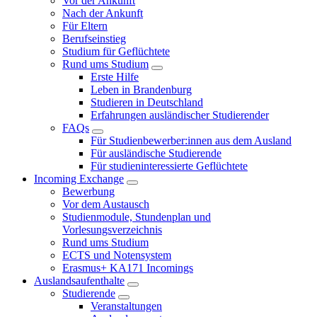
Vor der Ankunft
Nach der Ankunft
Für Eltern
Berufseinstieg
Studium für Geflüchtete
Rund ums Studium
Erste Hilfe
Leben in Brandenburg
Studieren in Deutschland
Erfahrungen ausländischer Studierender
FAQs
Für Studienbewerber:innen aus dem Ausland
Für ausländische Studierende
Für studieninteressierte Geflüchtete
Incoming Exchange
Bewerbung
Vor dem Austausch
Studienmodule, Stundenplan und
Vorlesungsverzeichnis
Rund ums Studium
ECTS und Notensystem
Erasmus+ KA171 Incomings
Auslandsaufenthalte
Studierende
Veranstaltungen