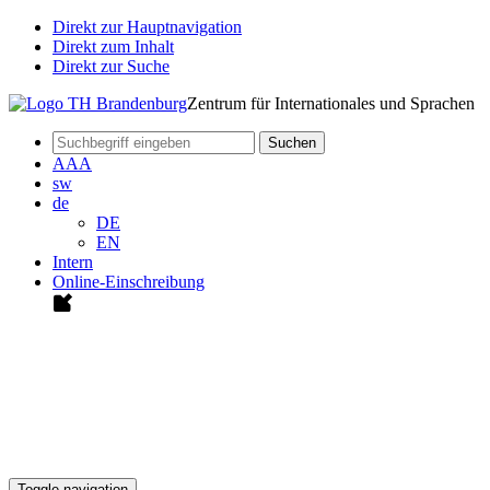
Direkt zur Hauptnavigation
Direkt zum Inhalt
Direkt zur Suche
Zentrum für Internationales und Sprachen
Suchen
A
A
A
sw
de
DE
EN
Intern
Online-Einschreibung
Toggle navigation