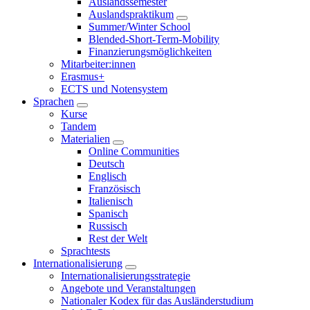
Auslandssemester
Auslandspraktikum
Summer/Winter School
Blended-Short-Term-Mobility
Finanzierungsmöglichkeiten
Mitarbeiter:innen
Erasmus+
ECTS und Notensystem
Sprachen
Kurse
Tandem
Materialien
Online Communities
Deutsch
Englisch
Französisch
Italienisch
Spanisch
Russisch
Rest der Welt
Sprachtests
Internationalisierung
Internationalisierungsstrategie
Angebote und Veranstaltungen
Nationaler Kodex für das Ausländerstudium