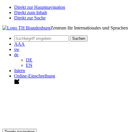
Direkt zur Hauptnavigation
Direkt zum Inhalt
Direkt zur Suche
Zentrum für Internationales und Sprachen
Suchen
A
A
A
sw
de
DE
EN
Intern
Online-Einschreibung
Toggle navigation