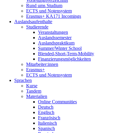
Vorlesungsverzeichnis
Rund ums Studium
ECTS und Notensystem
Erasmus+ KA171 Incomings
Auslandsaufenthalte
Studierende
Veranstaltungen
Auslandssemester
Auslandspraktikum
Summer/Winter School
Blended-Short-Term-Mobility
Finanzierungsmöglichkeiten
Mitarbeiter:innen
Erasmus+
ECTS und Notensystem
Sprachen
Kurse
Tandem
Materialien
Online Communities
Deutsch
Englisch
Französisch
Italienisch
Spanisch