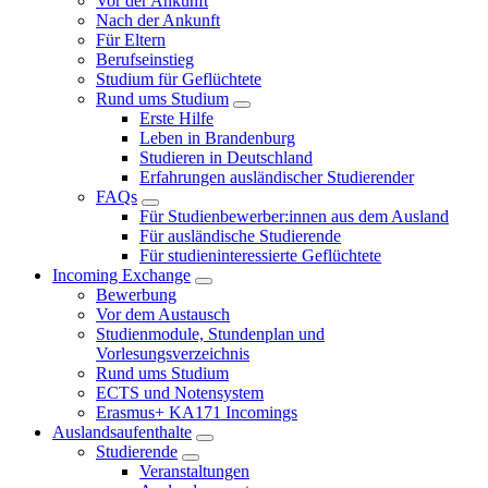
Vor der Ankunft
Nach der Ankunft
Für Eltern
Berufseinstieg
Studium für Geflüchtete
Rund ums Studium
Erste Hilfe
Leben in Brandenburg
Studieren in Deutschland
Erfahrungen ausländischer Studierender
FAQs
Für Studienbewerber:innen aus dem Ausland
Für ausländische Studierende
Für studieninteressierte Geflüchtete
Incoming Exchange
Bewerbung
Vor dem Austausch
Studienmodule, Stundenplan und
Vorlesungsverzeichnis
Rund ums Studium
ECTS und Notensystem
Erasmus+ KA171 Incomings
Auslandsaufenthalte
Studierende
Veranstaltungen