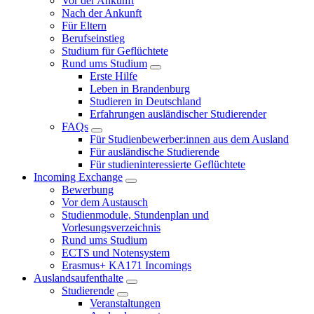
Vor der Ankunft
Nach der Ankunft
Für Eltern
Berufseinstieg
Studium für Geflüchtete
Rund ums Studium
Erste Hilfe
Leben in Brandenburg
Studieren in Deutschland
Erfahrungen ausländischer Studierender
FAQs
Für Studienbewerber:innen aus dem Ausland
Für ausländische Studierende
Für studieninteressierte Geflüchtete
Incoming Exchange
Bewerbung
Vor dem Austausch
Studienmodule, Stundenplan und
Vorlesungsverzeichnis
Rund ums Studium
ECTS und Notensystem
Erasmus+ KA171 Incomings
Auslandsaufenthalte
Studierende
Veranstaltungen