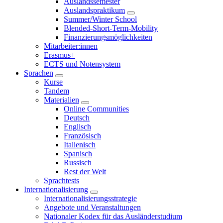
Auslandssemester
Auslandspraktikum
Summer/Winter School
Blended-Short-Term-Mobility
Finanzierungsmöglichkeiten
Mitarbeiter:innen
Erasmus+
ECTS und Notensystem
Sprachen
Kurse
Tandem
Materialien
Online Communities
Deutsch
Englisch
Französisch
Italienisch
Spanisch
Russisch
Rest der Welt
Sprachtests
Internationalisierung
Internationalisierungsstrategie
Angebote und Veranstaltungen
Nationaler Kodex für das Ausländerstudium