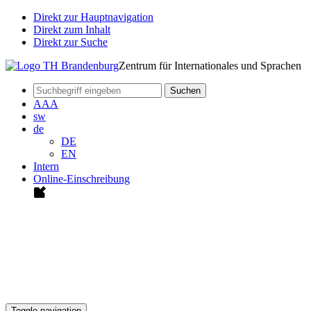
Direkt zur Hauptnavigation
Direkt zum Inhalt
Direkt zur Suche
Zentrum für Internationales und Sprachen
Suchen
A
A
A
sw
de
DE
EN
Intern
Online-Einschreibung
Toggle navigation