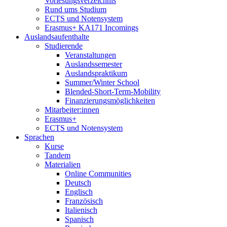
Vorlesungsverzeichnis
Rund ums Studium
ECTS und Notensystem
Erasmus+ KA171 Incomings
Auslandsaufenthalte
Studierende
Veranstaltungen
Auslandssemester
Auslandspraktikum
Summer/Winter School
Blended-Short-Term-Mobility
Finanzierungsmöglichkeiten
Mitarbeiter:innen
Erasmus+
ECTS und Notensystem
Sprachen
Kurse
Tandem
Materialien
Online Communities
Deutsch
Englisch
Französisch
Italienisch
Spanisch