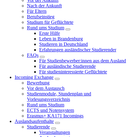
Vor der Ankunft
Nach der Ankunft
Für Eltern
Berufseinstieg
Studium für Geflüchtete
Rund ums Studium
Erste Hilfe
Leben in Brandenburg
Studieren in Deutschland
Erfahrungen ausländischer Studierender
FAQs
Für Studienbewerber:innen aus dem Ausland
Für ausländische Studierende
Für studieninteressierte Geflüchtete
Incoming Exchange
Bewerbung
Vor dem Austausch
Studienmodule, Stundenplan und
Vorlesungsverzeichnis
Rund ums Studium
ECTS und Notensystem
Erasmus+ KA171 Incomings
Auslandsaufenthalte
Studierende
Veranstaltungen