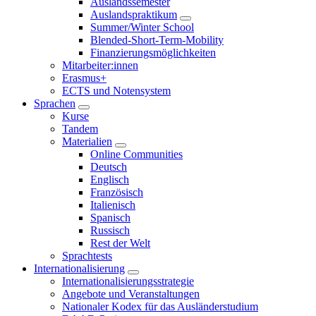
Auslandssemester
Auslandspraktikum
Summer/Winter School
Blended-Short-Term-Mobility
Finanzierungsmöglichkeiten
Mitarbeiter:innen
Erasmus+
ECTS und Notensystem
Sprachen
Kurse
Tandem
Materialien
Online Communities
Deutsch
Englisch
Französisch
Italienisch
Spanisch
Russisch
Rest der Welt
Sprachtests
Internationalisierung
Internationalisierungsstrategie
Angebote und Veranstaltungen
Nationaler Kodex für das Ausländerstudium