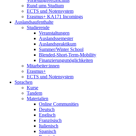
Vorlesungsverzeichnis
Rund ums Studium
ECTS und Notensystem
Erasmus+ KA171 Incomings
Auslandsaufenthalte
Studierende
Veranstaltungen
Auslandssemester
Auslandspraktikum
Summer/Winter School
Blended-Short-Term-Mobility
Finanzierungsmöglichkeiten
Mitarbeiter:innen
Erasmus+
ECTS und Notensystem
Sprachen
Kurse
Tandem
Materialien
Online Communities
Deutsch
Englisch
Französisch
Italienisch
Spanisch