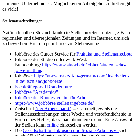
Tür eines Unternehmens - Möglichkeiten Arbeitgeber zu treffen gibt
es viele!
Stellenausschreibungen
Natürlich sollten Sie auch konkrete Stellenanzeigen nutzen, z.B. in
regionalen und überregionalen Zeitungen und im Internet, um sich
zu bewerben. Hier ein paar Links zur Stellensuche:
Jobbörse des Career Service für
Praktika und Stellenangebote
Jobbörse des Studierendenwerk West:
Brandenburg:
https://www.stwwb.de/jobben/studentische-
jobvermittlung
Jobbörse:
https://www.make-it-in-germany.com/de/arbeiten-
in-deutschland/jobboerse
Fachkräfteportal Brandenburg
Jobbörse "Academics"
Jobbörse der Bundesagentur für Arbeit
https://www.jobbörse-stellenangebote.de/
Zeitschrift
"der Arbeitsmarkt"
--> sammelt jeweils die
Stellenausschreibungen einer Woche und veröffentlicht sie in
Form eines Heftes, dass man abonnieren kann. Eine Auswahl
der Stellen kann
online
eingesehen werden.
Die
Gesellschaft für Inklusion und Soziale Arbeit e.V.
sucht
regelmäßig Dolmetscher für verschiedene Sprachen