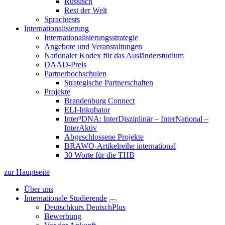
Russisch
Rest der Welt
Sprachtests
Internationalisierung
Internationalisierungsstrategie
Angebote und Veranstaltungen
Nationaler Kodex für das Ausländerstudium
DAAD-Preis
Partnerhochschulen
Strategische Partnerschaften
Projekte
Brandenburg Connect
ELI-Inkubator
Inter³DNA: InterDisziplinär – InterNational –
InterAktiv
Abgeschlossene Projekte
BRAWO-Artikelreihe international
30 Worte für die THB
zur Hauptseite
Über uns
Internationale Studierende
Deutschkurs DeutschPlus
Bewerbung