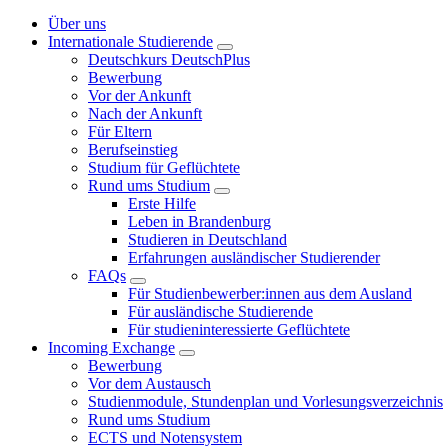
Über uns
Internationale Studierende
Deutschkurs DeutschPlus
Bewerbung
Vor der Ankunft
Nach der Ankunft
Für Eltern
Berufseinstieg
Studium für Geflüchtete
Rund ums Studium
Erste Hilfe
Leben in Brandenburg
Studieren in Deutschland
Erfahrungen ausländischer Studierender
FAQs
Für Studienbewerber:innen aus dem Ausland
Für ausländische Studierende
Für studieninteressierte Geflüchtete
Incoming Exchange
Bewerbung
Vor dem Austausch
Studienmodule, Stundenplan und Vorlesungsverzeichnis
Rund ums Studium
ECTS und Notensystem