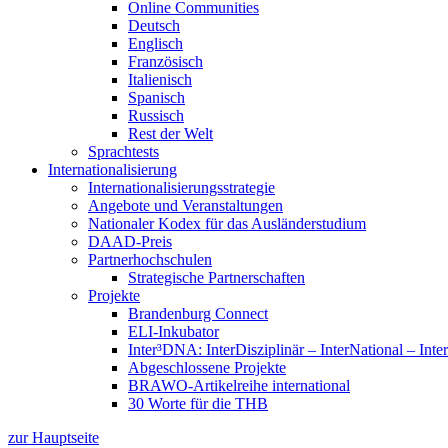
Online Communities
Deutsch
Englisch
Französisch
Italienisch
Spanisch
Russisch
Rest der Welt
Sprachtests
Internationalisierung
Internationalisierungsstrategie
Angebote und Veranstaltungen
Nationaler Kodex für das Ausländerstudium
DAAD-Preis
Partnerhochschulen
Strategische Partnerschaften
Projekte
Brandenburg Connect
ELI-Inkubator
Inter³DNA: InterDisziplinär – InterNational – Inte
Abgeschlossene Projekte
BRAWO-Artikelreihe international
30 Worte für die THB
zur Hauptseite