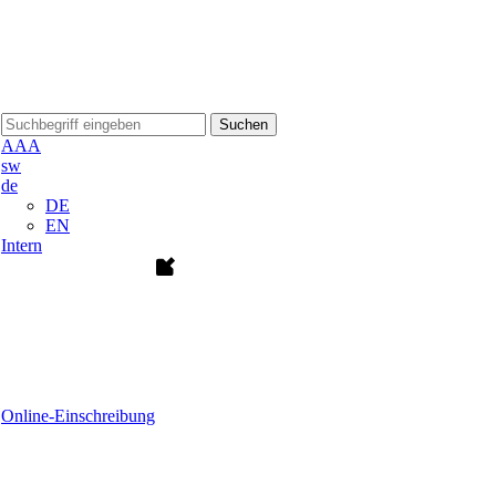
Suchen
A
A
A
sw
de
DE
EN
Intern
Online-Einschreibung