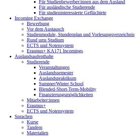
Für Studienbewerber:innen aus dem Ausland
Für ausländische Studierende
Für studieninteressierte Geflüchtete
Incoming Exchange
Bewerbung
Vor dem Austausch
Studienmodule, Stundenplan und Vorlesungsverzeichnis
Rund ums Studium
ECTS und Notensystem
Erasmus+ KA171 Incomings
Auslandsaufenthalte
Studierende
Veranstaltungen
Auslandssemester
Auslandspraktikum
Summer/Winter School
Blended-Short-Term-Mobility
Finanzierungsmöglichkeiten
Mitarbeiter:innen
Erasmus+
ECTS und Notensystem
Sprachen
Kurse
Tandem
Materialien