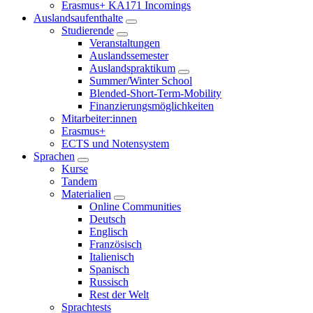
Erasmus+ KA171 Incomings
Auslandsaufenthalte
Studierende
Veranstaltungen
Auslandssemester
Auslandspraktikum
Summer/Winter School
Blended-Short-Term-Mobility
Finanzierungsmöglichkeiten
Mitarbeiter:innen
Erasmus+
ECTS und Notensystem
Sprachen
Kurse
Tandem
Materialien
Online Communities
Deutsch
Englisch
Französisch
Italienisch
Spanisch
Russisch
Rest der Welt
Sprachtests