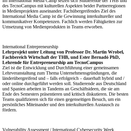
Im International Media Camp setzen sich Studierende der THB und
des TecnoCampus mit kulturellen Aspekten beider Partnerregionen
in Medienprojekten auseinander. Fachübergreifendes Ziel des
International Media Camp ist die Gewinnung interkultureller und
kommunikativer Kompetenzen. Fachlich werden Fähigkeiten zur
Umsetzung von Medienprodukten in Teams erworben.
International Entrepreneurship
Lehrprojekt unter Leitung von Professor Dr. Martin Wrobel,
Fachbereich Wirtschaft der THB, und Ester Bernadó PhD,
Lehrende für Entrepreneurship am TecnoCampus
Ziel ist die Entwicklung und Durchführung einer gemeinsamen
Lehrveranstaltung zum Thema Unternehmensgründungen, die
länderübergreifend und – falls erfolgreich – dauerhaft hybrid und /
oder online durchgeführt werden soll. Studierende aus Deutschland
und Spanien arbeiten in Tandems an Geschäftsideen, die sie am
Ende des Semesters präsentieren und kritisch diskutieren. Die besten
Teams qualifizieren sich für einen gegenseitigen Besuch, um ein
persönliches Miteinander und den interkulturellen Austausch zu
fördern.
Vulnerability Assessment / International Cybersecurity Week