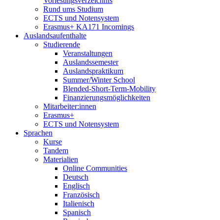
Vorlesungsverzeichnis
Rund ums Studium
ECTS und Notensystem
Erasmus+ KA171 Incomings
Auslandsaufenthalte
Studierende
Veranstaltungen
Auslandssemester
Auslandspraktikum
Summer/Winter School
Blended-Short-Term-Mobility
Finanzierungsmöglichkeiten
Mitarbeiter:innen
Erasmus+
ECTS und Notensystem
Sprachen
Kurse
Tandem
Materialien
Online Communities
Deutsch
Englisch
Französisch
Italienisch
Spanisch