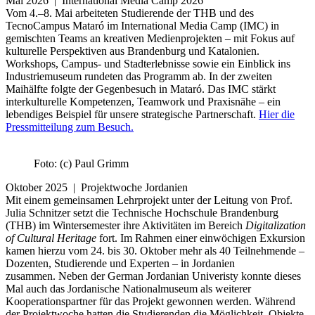
Mai 2026 | International Media Camp 2026
Vom 4.–8. Mai arbeiteten Studierende der THB und des
TecnoCampus Mataró im International Media Camp (IMC) in
gemischten Teams an kreativen Medienprojekten – mit Fokus auf
kulturelle Perspektiven aus Brandenburg und Katalonien.
Workshops, Campus- und Stadterlebnisse sowie ein Einblick ins
Industriemuseum rundeten das Programm ab. In der zweiten
Maihälfte folgte der Gegenbesuch in Mataró. Das IMC stärkt
interkulturelle Kompetenzen, Teamwork und Praxisnähe – ein
lebendiges Beispiel für unsere strategische Partnerschaft.
Hier die
Pressmitteilung zum Besuch.
Foto: (c) Paul Grimm
Oktober 2025 | Projektwoche Jordanien
Mit einem gemeinsamen Lehrprojekt unter der Leitung von Prof.
Julia Schnitzer setzt die Technische Hochschule Brandenburg
(THB) im Wintersemester ihre Aktivitäten im Bereich
Digitalization
of Cultural Heritage
fort. Im Rahmen einer einwöchigen Exkursion
kamen hierzu vom 24. bis 30. Oktober mehr als 40 Teilnehmende –
Dozenten, Studierende und Experten – in Jordanien
zusammen. Neben der German Jordanian Univeristy konnte dieses
Mal auch das Jordanische Nationalmuseum als weiterer
Kooperationspartner für das Projekt gewonnen werden. Während
der Projektwoche hatten die Studierenden die Möglichkeit, Objekte