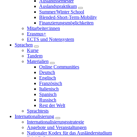
Auslandssemester
Auslandspraktikum
Summer/Winter School
Blended-Short-Term-Mobility
Finanzierungsmöglichkeiten
Mitarbeiter:innen
Erasmus+
ECTS und Notensystem
Sprachen
Kurse
Tandem
Materialien
Online Communities
Deutsch
Englisch
Französisch
Italienisch
Spanisch
Russisch
Rest der Welt
Sprachtests
Internationalisierung
Internationalisierungsstrategie
Angebote und Veranstaltungen
Nationaler Kodex für das Ausländerstudium