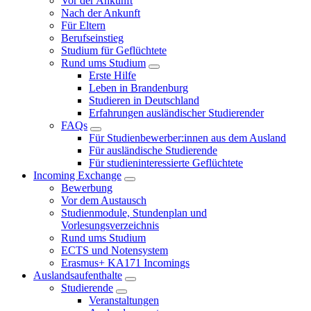
Vor der Ankunft
Nach der Ankunft
Für Eltern
Berufseinstieg
Studium für Geflüchtete
Rund ums Studium
Erste Hilfe
Leben in Brandenburg
Studieren in Deutschland
Erfahrungen ausländischer Studierender
FAQs
Für Studienbewerber:innen aus dem Ausland
Für ausländische Studierende
Für studieninteressierte Geflüchtete
Incoming Exchange
Bewerbung
Vor dem Austausch
Studienmodule, Stundenplan und
Vorlesungsverzeichnis
Rund ums Studium
ECTS und Notensystem
Erasmus+ KA171 Incomings
Auslandsaufenthalte
Studierende
Veranstaltungen