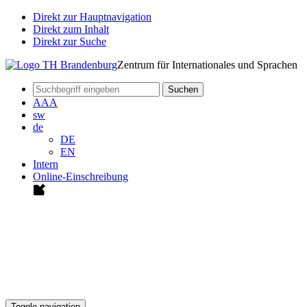
Direkt zur Hauptnavigation
Direkt zum Inhalt
Direkt zur Suche
Zentrum für Internationales und Sprachen
Suchen
A
A
A
sw
de
DE
EN
Intern
Online-Einschreibung
Toggle navigation