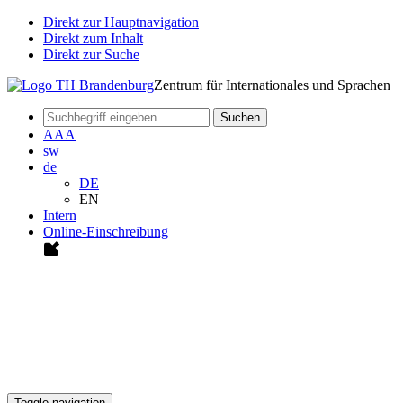
Direkt zur Hauptnavigation
Direkt zum Inhalt
Direkt zur Suche
Zentrum für Internationales und Sprachen
Suchen
A
A
A
sw
de
DE
EN
Intern
Online-Einschreibung
Toggle navigation