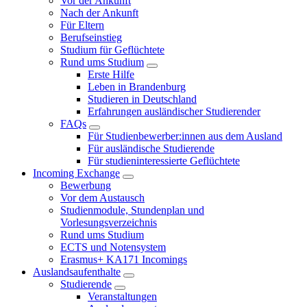
Vor der Ankunft
Nach der Ankunft
Für Eltern
Berufseinstieg
Studium für Geflüchtete
Rund ums Studium
Erste Hilfe
Leben in Brandenburg
Studieren in Deutschland
Erfahrungen ausländischer Studierender
FAQs
Für Studienbewerber:innen aus dem Ausland
Für ausländische Studierende
Für studieninteressierte Geflüchtete
Incoming Exchange
Bewerbung
Vor dem Austausch
Studienmodule, Stundenplan und
Vorlesungsverzeichnis
Rund ums Studium
ECTS und Notensystem
Erasmus+ KA171 Incomings
Auslandsaufenthalte
Studierende
Veranstaltungen