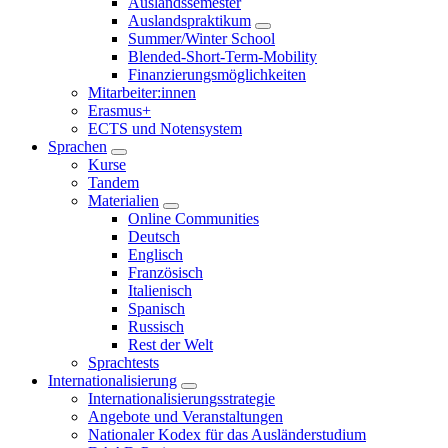
Auslandssemester
Auslandspraktikum
Summer/Winter School
Blended-Short-Term-Mobility
Finanzierungsmöglichkeiten
Mitarbeiter:innen
Erasmus+
ECTS und Notensystem
Sprachen
Kurse
Tandem
Materialien
Online Communities
Deutsch
Englisch
Französisch
Italienisch
Spanisch
Russisch
Rest der Welt
Sprachtests
Internationalisierung
Internationalisierungsstrategie
Angebote und Veranstaltungen
Nationaler Kodex für das Ausländerstudium