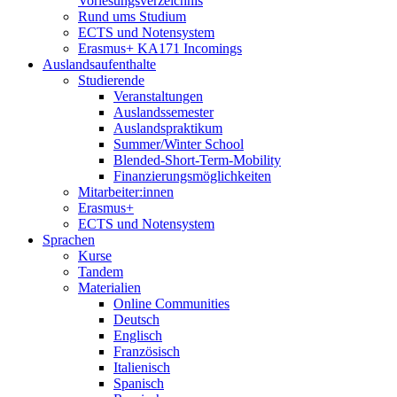
Vorlesungsverzeichnis
Rund ums Studium
ECTS und Notensystem
Erasmus+ KA171 Incomings
Auslandsaufenthalte
Studierende
Veranstaltungen
Auslandssemester
Auslandspraktikum
Summer/Winter School
Blended-Short-Term-Mobility
Finanzierungsmöglichkeiten
Mitarbeiter:innen
Erasmus+
ECTS und Notensystem
Sprachen
Kurse
Tandem
Materialien
Online Communities
Deutsch
Englisch
Französisch
Italienisch
Spanisch