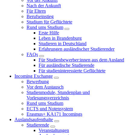
Vor der Ankunft
Nach der Ankunft
Für Eltern
Berufseinstieg
Studium für Geflüchtete
Rund ums Studium
Erste Hilfe
Leben in Brandenburg
Studieren in Deutschland
Erfahrungen ausländischer Studierender
FAQs
Für Studienbewerber:innen aus dem Ausland
Für ausländische Studierende
Für studieninteressierte Geflüchtete
Incoming Exchange
Bewerbung
Vor dem Austausch
Studienmodule, Stundenplan und
Vorlesungsverzeichnis
Rund ums Studium
ECTS und Notensystem
Erasmus+ KA171 Incomings
Auslandsaufenthalte
Studierende
Veranstaltungen