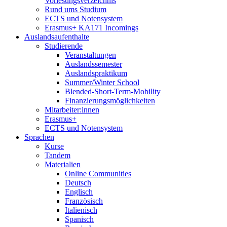
Vorlesungsverzeichnis
Rund ums Studium
ECTS und Notensystem
Erasmus+ KA171 Incomings
Auslandsaufenthalte
Studierende
Veranstaltungen
Auslandssemester
Auslandspraktikum
Summer/Winter School
Blended-Short-Term-Mobility
Finanzierungsmöglichkeiten
Mitarbeiter:innen
Erasmus+
ECTS und Notensystem
Sprachen
Kurse
Tandem
Materialien
Online Communities
Deutsch
Englisch
Französisch
Italienisch
Spanisch