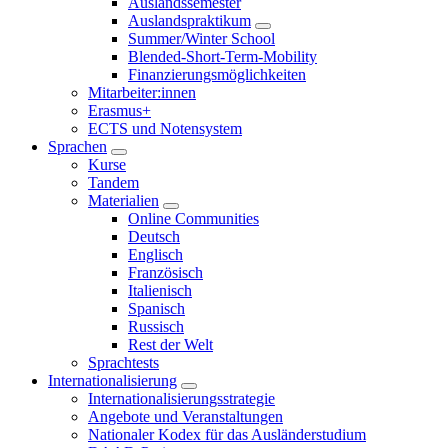
Auslandssemester
Auslandspraktikum
Summer/Winter School
Blended-Short-Term-Mobility
Finanzierungsmöglichkeiten
Mitarbeiter:innen
Erasmus+
ECTS und Notensystem
Sprachen
Kurse
Tandem
Materialien
Online Communities
Deutsch
Englisch
Französisch
Italienisch
Spanisch
Russisch
Rest der Welt
Sprachtests
Internationalisierung
Internationalisierungsstrategie
Angebote und Veranstaltungen
Nationaler Kodex für das Ausländerstudium