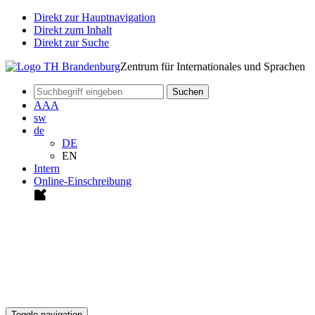
Direkt zur Hauptnavigation
Direkt zum Inhalt
Direkt zur Suche
Zentrum für Internationales und Sprachen
Suchen
A
A
A
sw
de
DE
EN
Intern
Online-Einschreibung
Toggle navigation