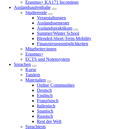
Erasmus+ KA171 Incomings
Auslandsaufenthalte
Studierende
Veranstaltungen
Auslandssemester
Auslandspraktikum
Summer/Winter School
Blended-Short-Term-Mobility
Finanzierungsmöglichkeiten
Mitarbeiter:innen
Erasmus+
ECTS und Notensystem
Sprachen
Kurse
Tandem
Materialien
Online Communities
Deutsch
Englisch
Französisch
Italienisch
Spanisch
Russisch
Rest der Welt
Sprachtests