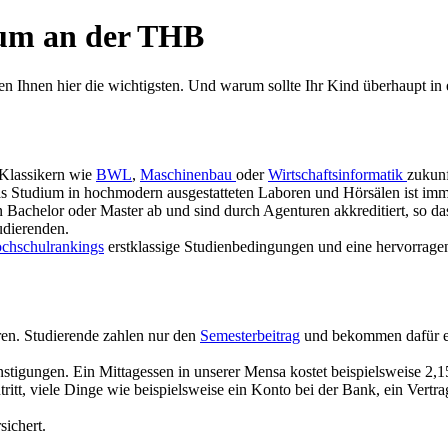
ium an der THB
nnen Ihnen hier die wichtigsten. Und warum sollte Ihr Kind überhaupt 
 Klassikern wie
BWL
,
Maschinenbau
oder
Wirtschaftsinformatik
zukun
as Studium in hochmodern ausgestatteten Laboren und Hörsälen ist imme
Bachelor oder Master ab und sind durch Agenturen akkreditiert, so dass
udierenden.
hschulrankings
erstklassige Studienbedingungen und eine hervorrage
en. Studierende zahlen nur den
Semesterbeitrag
und bekommen dafür ein
nstigungen. Ein Mittagessen in unserer Mensa kostet beispielsweise 2
ritt, viele Dinge wie beispielsweise ein Konto bei der Bank, ein Vertr
ichert.