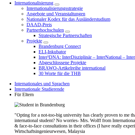
Internationalisierung
Internationalisierungsstrategie
Angebote und Veranstaltungen
Nationaler Kodex für das Ausländerstudium
DAAD-Preis
Partnerhochschulen
Strategische Partnerschaften
Projekte
Brandenburg Connect
ELI-Inkubator
Inter³DNA: InterDisziplinär – InterNational – Inte
Abgeschlossene Projekte
BRAWO-Artikelreihe international
30 Worte für die THB
Internationales und Sprachen
Internationale Studierende
Für Eltern
"Opting for a not-too-big university has clearly proven to me t
international student? No worries- Mrs. Wolff from Internationa
& face-to-face consultations in their offices (I have really exper
Wirtschaftsingenieurwesen, Malaysia