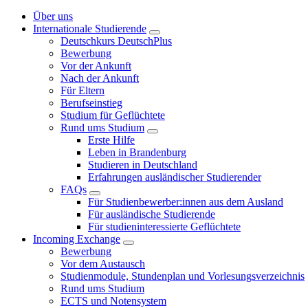
Über uns
Internationale Studierende
Deutschkurs DeutschPlus
Bewerbung
Vor der Ankunft
Nach der Ankunft
Für Eltern
Berufseinstieg
Studium für Geflüchtete
Rund ums Studium
Erste Hilfe
Leben in Brandenburg
Studieren in Deutschland
Erfahrungen ausländischer Studierender
FAQs
Für Studienbewerber:innen aus dem Ausland
Für ausländische Studierende
Für studieninteressierte Geflüchtete
Incoming Exchange
Bewerbung
Vor dem Austausch
Studienmodule, Stundenplan und Vorlesungsverzeichnis
Rund ums Studium
ECTS und Notensystem