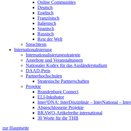
Online Communities
Deutsch
Englisch
Französisch
Italienisch
Spanisch
Russisch
Rest der Welt
Sprachtests
Internationalisierung
Internationalisierungsstrategie
Angebote und Veranstaltungen
Nationaler Kodex für das Ausländerstudium
DAAD-Preis
Partnerhochschulen
Strategische Partnerschaften
Projekte
Brandenburg Connect
ELI-Inkubator
Inter³DNA: InterDisziplinär – InterNational – Inte
Abgeschlossene Projekte
BRAWO-Artikelreihe international
30 Worte für die THB
zur Hauptseite