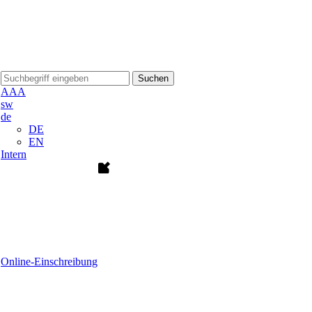
Suchen
A
A
A
sw
de
DE
EN
Intern
Online-Einschreibung