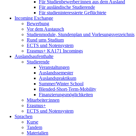
Für Studienbewerber:innen aus dem Ausland
Für ausländische Studierende
Für studieninteressierte Geflüchtete
Incoming Exchange
Bewerbung
Vor dem Austausch
Studienmodule, Stundenplan und Vorlesungsverzeichnis
Rund ums Studium
ECTS und Notensystem
Erasmus+ KA171 Incomings
Auslandsaufenthalte
Studierende
Veranstaltungen
Auslandssemester
Auslandspraktikum
Summer/Winter School
Blended-Short-Term-Mobility
Finanzierungsmöglichkeiten
Mitarbeiter:innen
Erasmus+
ECTS und Notensystem
Sprachen
Kurse
Tandem
Materialien