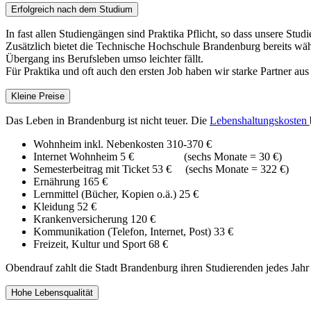
Erfolgreich nach dem Studium
In fast allen Studiengängen sind Praktika Pflicht, so dass unsere St
Zusätzlich bietet die Technische Hochschule Brandenburg bereits währ
Übergang ins Berufsleben umso leichter fällt.
Für Praktika und oft auch den ersten Job haben wir starke Partner aus
Kleine Preise
Das Leben in Brandenburg ist nicht teuer. Die
Lebenshaltungskosten
Wohnheim inkl. Nebenkosten 310-370 €
Internet Wohnheim 5 € (sechs Monate = 30 €)
Semesterbeitrag mit Ticket 53 € (sechs Monate = 322 €)
Ernährung 165 €
Lernmittel (Bücher, Kopien o.ä.) 25 €
Kleidung 52 €
Krankenversicherung 120 €
Kommunikation (Telefon, Internet, Post) 33 €
Freizeit, Kultur und Sport 68 €
Obendrauf zahlt die Stadt Brandenburg ihren Studierenden jedes Jahr
Hohe Lebensqualität