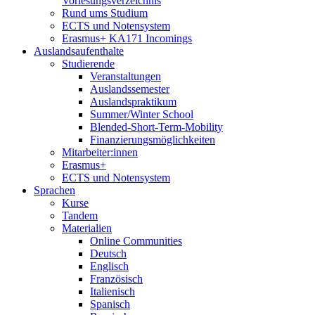
Vorlesungsverzeichnis
Rund ums Studium
ECTS und Notensystem
Erasmus+ KA171 Incomings
Auslandsaufenthalte
Studierende
Veranstaltungen
Auslandssemester
Auslandspraktikum
Summer/Winter School
Blended-Short-Term-Mobility
Finanzierungsmöglichkeiten
Mitarbeiter:innen
Erasmus+
ECTS und Notensystem
Sprachen
Kurse
Tandem
Materialien
Online Communities
Deutsch
Englisch
Französisch
Italienisch
Spanisch