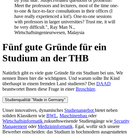
by your side. Subject-related questions or problems?
Meet the professors and lecturers, most of the time one-
to-one & face-to-face consultations in their offices (I
have really experienced a lot!). One-to-one sessions
with professors in larger universities? Trust me, it will
be very difficult.", Ray Man N.,
Wirtschaftsingenieurwesen, Malaysia
Fünf gute Gründe für ein
Studium an der THB
Natürlich gibt es viele gute Gründe für ein Studium bei uns. Wir
nennen Ihnen hier die wichtigsten. Und warum sollte Ihr Kind
überhaupt in einem fremden Land studieren? Der
DAAD
beantwortet Ihnen diese Frage in einer
Broschüre
.
Studienqualität "Made in Germany"
Unser innovatives, dynamisches
Studienangebot
bietet neben
soliden Klassikern wie
BWL
,
Maschinenbau
oder
Wirtschaftsinformatik
zukunftsweisende Studiengänge wie
Security
Management
oder
Medizininformatik
. Egal, wofür sich unsere
Bewerber entscheiden: das Studium in hochmodern ausgestatteten