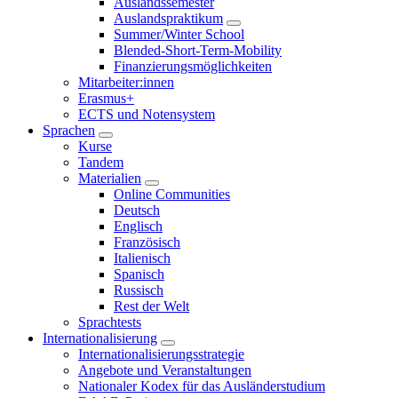
Auslandssemester
Auslandspraktikum
Summer/Winter School
Blended-Short-Term-Mobility
Finanzierungsmöglichkeiten
Mitarbeiter:innen
Erasmus+
ECTS und Notensystem
Sprachen
Kurse
Tandem
Materialien
Online Communities
Deutsch
Englisch
Französisch
Italienisch
Spanisch
Russisch
Rest der Welt
Sprachtests
Internationalisierung
Internationalisierungsstrategie
Angebote und Veranstaltungen
Nationaler Kodex für das Ausländerstudium