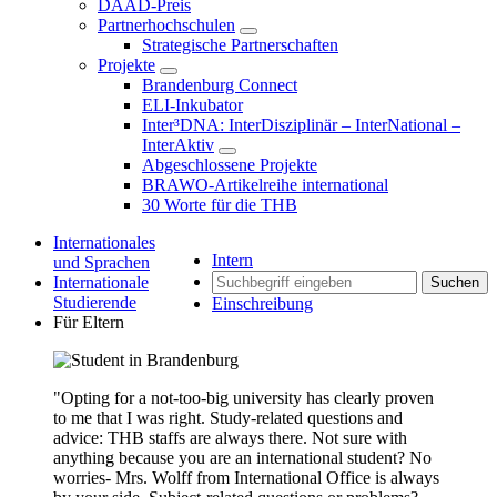
DAAD-Preis
Partnerhochschulen
Strategische Partnerschaften
Projekte
Brandenburg Connect
ELI-Inkubator
Inter³DNA: InterDisziplinär – InterNational –
InterAktiv
Abgeschlossene Projekte
BRAWO-Artikelreihe international
30 Worte für die THB
Internationales
Intern
und Sprachen
Internationale
Suchen
Studierende
Einschreibung
Für Eltern
"Opting for a not-too-big university has clearly proven
to me that I was right. Study-related questions and
advice: THB staffs are always there. Not sure with
anything because you are an international student? No
worries- Mrs. Wolff from International Office is always