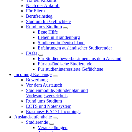
Vor der Ankunft
Nach der Ankunft
Für Eltern
Berufseinstieg
Studium für Geflüchtete
Rund ums Studium
Erste Hilfe
Leben in Brandenburg
Studieren in Deutschland
Erfahrungen ausländischer Studierender
FAQs
Für Studienbewerber:innen aus dem Ausland
Für ausländische Studierende
Für studieninteressierte Geflüchtete
Incoming Exchange
Bewerbung
Vor dem Austausch
Studienmodule, Stundenplan und
Vorlesungsverzeichnis
Rund ums Studium
ECTS und Notensystem
Erasmus+ KA171 Incomings
Auslandsaufenthalte
Studierende
Veranstaltungen