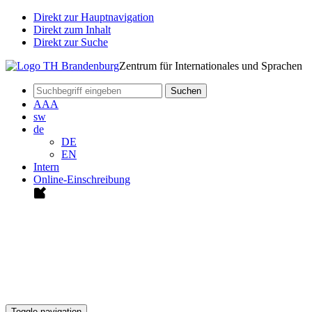
Direkt zur Hauptnavigation
Direkt zum Inhalt
Direkt zur Suche
Zentrum für Internationales und Sprachen
Suchen
A
A
A
sw
de
DE
EN
Intern
Online-Einschreibung
Toggle navigation